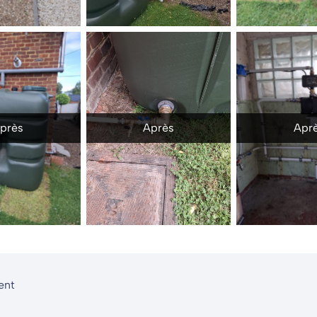
près
Après
Apr
ent