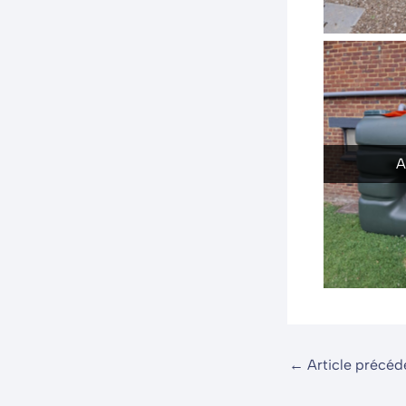
A
←
Article précéd