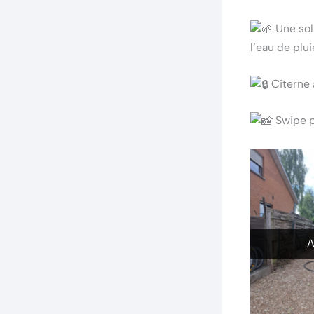
Une sol
l’eau de plui
Citerne 
Swipe po
A