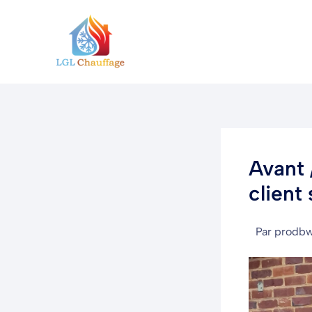
Aller
au
contenu
Avant 
client 
Par
prodb